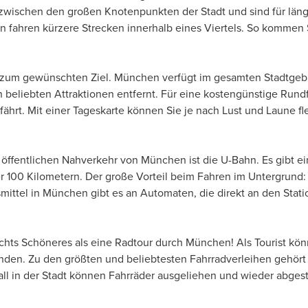
wischen den großen Knotenpunkten der Stadt und sind für läng
n fahren kürzere Strecken innerhalb eines Viertels. So kommen 
l zum gewünschten Ziel. München verfügt im gesamten Stadtgebie
beliebten Attraktionen entfernt. Für eine kostengünstige Rundfa
hrt. Mit einer Tageskarte können Sie je nach Lust und Laune fle
m öffentlichen Nahverkehr von München ist die U-Bahn. Es gibt 
r 100 Kilometern. Der große Vorteil beim Fahren im Untergrund
smittel in München gibt es an Automaten, die direkt an den Stat
chts Schöneres als eine Radtour durch München! Als Tourist könn
nden. Zu den größten und beliebtesten Fahrradverleihen gehör
ll in der Stadt können Fahrräder ausgeliehen und wieder abgestel