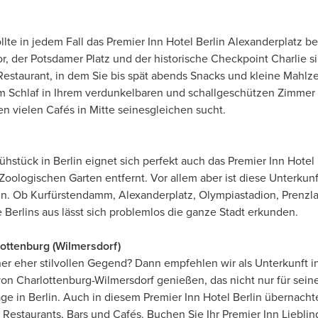
llte in jedem Fall das Premier Inn Hotel Berlin Alexanderplatz ber
, der Potsdamer Platz und der historische Checkpoint Charlie si
ar-Restaurant, in dem Sie bis spät abends Snacks und kleine Mahl
 Schlaf in Ihrem verdunkelbaren und schallgeschützen Zimmer i
n vielen Cafés in Mitte seinesgleichen sucht.
stück in Berlin eignet sich perfekt auch das Premier Inn Hotel Be
logischen Garten entfernt. Vor allem aber ist diese Unterkun
n. Ob Kurfürstendamm, Alexanderplatz, Olympiastadion, Prenzla
 Berlins aus lässt sich problemlos die ganze Stadt erkunden.
lottenburg (Wilmersdorf)
er eher stilvollen Gegend? Dann empfehlen wir als Unterkunft in 
on Charlottenburg-Wilmersdorf genießen, das nicht nur für seine
age in Berlin. Auch in diesem Premier Inn Hotel Berlin übernac
 Restaurants, Bars und Cafés. Buchen Sie Ihr Premier Inn Lieblin