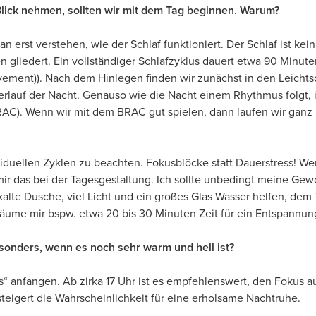
n Blick nehmen, sollten wir mit dem Tag beginnen. Warum?
erst verstehen, wie der Schlaf funktioniert. Der Schlaf ist kein
en gliedert. Ein vollständiger Schlafzyklus dauert etwa 90 Minut
ment)). Nach dem Hinlegen finden wir zunächst in den Leichtschl
erlauf der Nacht. Genauso wie die Nacht einem Rhythmus folgt, is
(BRAC). Wenn wir mit dem BRAC gut spielen, dann laufen wir ganz 
dividuellen Zyklen zu beachten. Fokusblöcke statt Dauerstress! 
mir das bei der Tagesgestaltung. Ich sollte unbedingt meine G
lte Dusche, viel Licht und ein großes Glas Wasser helfen, dem 
 räume mir bspw. etwa 20 bis 30 Minuten Zeit für ein Entspannun
sonders, wenn es noch sehr warm und hell ist?
 anfangen. Ab zirka 17 Uhr ist es empfehlenswert, den Fokus au
teigert die Wahrscheinlichkeit für eine erholsame Nachtruhe.