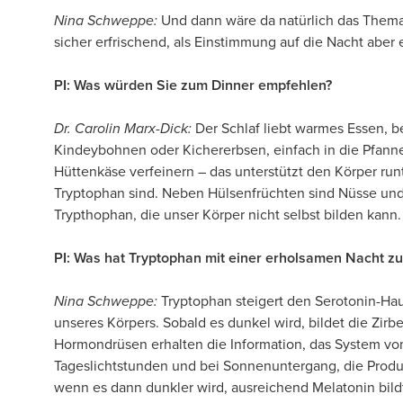
Nina Schweppe:
Und dann wäre da natürlich das Thema
sicher erfrischend, als Einstimmung auf die Nacht aber
PI: Was würden Sie zum Dinner empfehlen?
Dr. Carolin Marx-Dick:
Der Schlaf liebt warmes Essen, b
Kindeybohnen oder Kichererbsen, einfach in die Pfann
Hüttenkäse verfeinern – das unterstützt den Körper run
Tryptophan sind. Neben Hülsenfrüchten sind Nüsse und
Trypthophan, die unser Körper nicht selbst bilden kann.
PI: Was hat Tryptophan mit einer erholsamen Nacht zu
Nina Schweppe:
Tryptophan steigert den Serotonin-Haus
unseres Körpers. Sobald es dunkel wird, bildet die Zirb
Hormondrüsen erhalten die Information, das System vo
Tageslichtstunden und bei Sonnenuntergang, die Produk
wenn es dann dunkler wird, ausreichend Melatonin bil