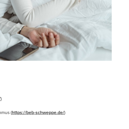
/
)
hmus (
https://beb-schweppe.de/
)