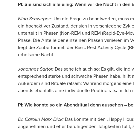
PI: Sie sind sich alle einig: Wenn wir die Nacht in de
Nina Schweppe:
Um die Frage zu beantworten, muss man 
ein hochaktiver Zustand, der sich in verschiedene Zykl
unterteilt in Phasen (Non-REM und REM (Rapid-Eye-Move
Phase. Die Anteile der einzelnen Phasen variieren im V
liegt die Zauberformel: der Basic Rest Activity Cycle 
erholsame Nacht.
Johannes Sartor:
Das sehe ich auch so: Es gilt, die in
entsprechend starke und schwache Phasen habe, hilft 
Außerdem sind Rituale ratsam: Während morgens eine ka
abends ebenfalls eine individuelle Routine ratsam. Ich
PI: Wie könnte so ein Abendritual denn aussehen – be
Dr. Carolin Marx-Dick:
Das könnte mit den „Happy Hours“
angenehmen und eher beruhigenden Tätigkeiten füllt, s