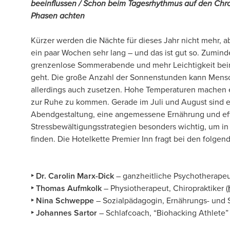
beeinflussen / Schon beim Tagesrhythmus auf den Ch
Phasen achten
Kürzer werden die Nächte für dieses Jahr nicht mehr, a
ein paar Wochen sehr lang – und das ist gut so. Zumind
grenzenlose Sommerabende und mehr Leichtigkeit be
geht. Die große Anzahl der Sonnenstunden kann Mens
allerdings auch zusetzen. Hohe Temperaturen machen e
zur Ruhe zu kommen. Gerade im Juli und August sind 
Abendgestaltung, eine angemessene Ernährung und eff
Stressbewältigungsstrategien besonders wichtig, um in
finden. Die Hotelkette Premier Inn fragt bei den folgen
‣ Dr. Carolin Marx-Dick
– ganzheitliche Psychotherapeut
‣ Thomas Aufmkolk
– Physiotherapeut, Chiropraktiker (
‣ Nina Schweppe
– Sozialpädagogin, Ernährungs- und 
‣ Johannes Sartor
– Schlafcoach, “Biohacking Athlete” 