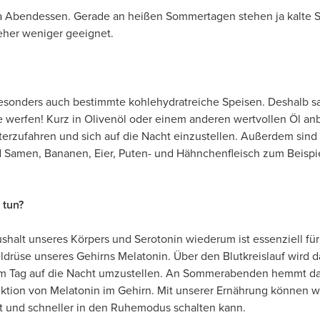
 Abendessen. Gerade an heißen Sommertagen stehen ja kalte Spe
 eher weniger geeignet.
esonders auch bestimmte kohlehydratreiche Speisen. Deshalb sa
e werfen! Kurz in Olivenöl oder einem anderen wertvollen Öl 
terzufahren und sich auf die Nacht einzustellen. Außerdem sind
 Samen, Bananen, Eier, Puten- und Hähnchenfleisch zum Beispie
 tun?
halt unseres Körpers und Serotonin wiederum ist essenziell für
eldrüse unseres Gehirns Melatonin. Über den Blutkreislauf wird 
m Tag auf die Nacht umzustellen. An Sommerabenden hemmt das 
tion von Melatonin im Gehirn. Mit unserer Ernährung können wi
dt und schneller in den Ruhemodus schalten kann.