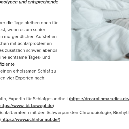
ronotypen und entsprechende
ber die Tage bleiben noch für
est, wenn es um schier
im morgendlichen Aufstehen
chen mit Schlafproblemen
s zusätzlich schwer, abends
eine achtsame Tages- und
iziente
 einen erholsamen Schlaf zu
den vier Experten nach:
in, Expertin für Schlafgesundheit (
https://drcarolinmarxdick.de
https://www.ibt-bewegt.de
)
Schlafberaterin mit den Schwerpunkten Chronobiologie, Biorhyt
(
https://www.schlafonaut.de/
)