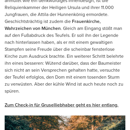
anmutet wie ein denkwürdiges Innendesign, ist die
Reliquienkammer der Heiligen Ursula und ihrer 11.000
Jungfrauen, die Attila der Hunnenkönig ermordete.
Geschichtsträchtig ist zudem die
Frauenkirche,
Wahrzeichen von München
. Gleich am Eingang stößt man
auf den Fußabdruck des Teufels. Er soll ihn der Legende
nach hinterlassen haben, als er mit einem gewaltigen
Stampfen seine Freude über die scheinbar fensterlose
Kirche zum Ausdruck brachte. Ein weiterer Schritt belehrte
ihn eines besseren: Wütend darüber, dass der Baumeister
sich nicht an sein Versprechen gehalten hatte, versuchte
der Teufel erfolglos, den Dom mit einem tosenden Sturm
zu verwüsten. Aber der kühle Wind ist auch heute noch zu
spüren.
Zum Check-in für Gruselliebhaber geht es hier entlang.