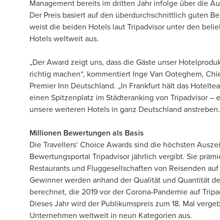
Management bereits im dritten Jahr infolge über die Au
Der Preis basiert auf den überdurchschnittlich guten B
weist die beiden Hotels laut Tripadvisor unter den beli
Hotels weltweit aus.
„Der Award zeigt uns, dass die Gäste unser Hotelprodu
richtig machen“, kommentiert Inge Van Ooteghem, Chie
Premier Inn Deutschland. „In Frankfurt hält das Hoteltea
einen Spitzenplatz im Städteranking von Tripadvisor – ei
unsere weiteren Hotels in ganz Deutschland anstreben.
Millionen Bewertungen als Basis
Die Travellers‘ Choice Awards sind die höchsten Ausze
Bewertungsportal Tripadvisor jährlich vergibt. Sie prämi
Restaurants und Fluggesellschaften von Reisenden auf
Gewinner werden anhand der Qualität und Quantität d
berechnet, die 2019 vor der Corona-Pandemie auf Trip
Dieses Jahr wird der Publikumspreis zum 18. Mal verge
Unternehmen weltweit in neun Kategorien aus.