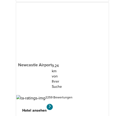
Newcastle Airport
9.24
km
von
Ihrer
Suche
2259 Bewertungen
Hotel ansehen