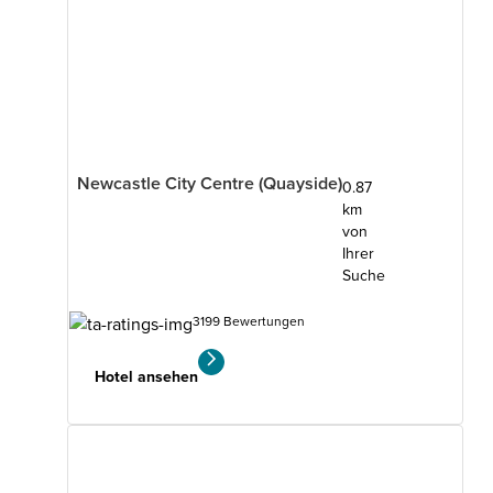
Newcastle City Centre (Quayside)
0.87
km
von
Ihrer
Suche
3199 Bewertungen
Hotel ansehen