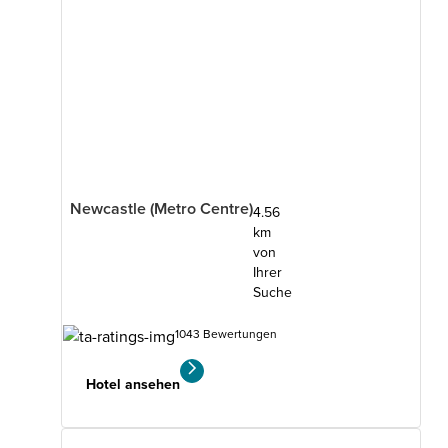
Newcastle (Metro Centre)
4.56
km
von
Ihrer
Suche
1043 Bewertungen
Hotel ansehen