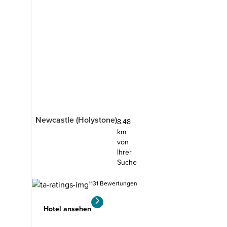
Newcastle (Holystone)
8.48
km
von
Ihrer
Suche
1131 Bewertungen
Hotel ansehen