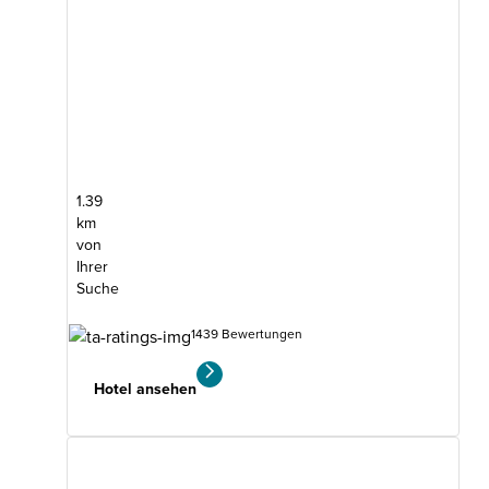
1.39
km
von
Ihrer
Suche
1439 Bewertungen
Hotel ansehen