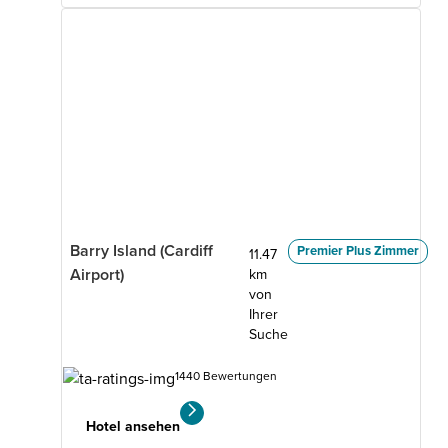
Barry Island (Cardiff
Premier Plus Zimmer
11.47
Airport)
km
von
Ihrer
Suche
1440 Bewertungen
Hotel ansehen