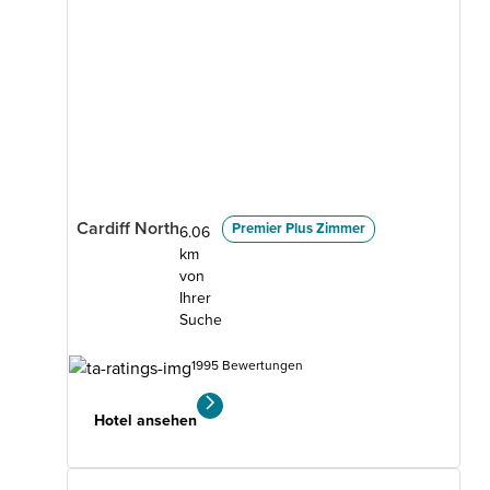
Cardiff North
Premier Plus Zimmer
6.06
km
von
Ihrer
Suche
1995 Bewertungen
Hotel ansehen