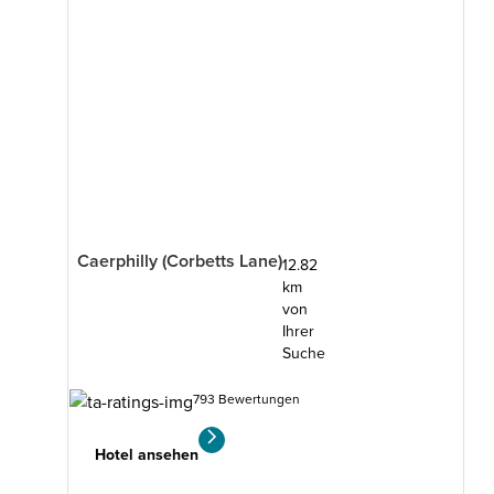
Caerphilly (Corbetts Lane)
12.82
km
von
Ihrer
Suche
793 Bewertungen
Hotel ansehen