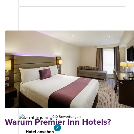
Cardiff Bay
Premier Plus Zimmer
2.12
km
von
Ihrer
Suche
910 Bewertungen
Warum Premier Inn Hotels?
Hotel ansehen