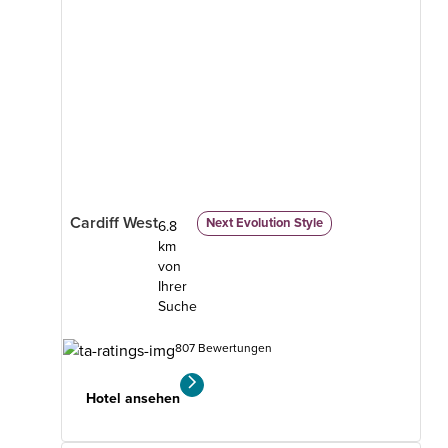
Cardiff West
Next Evolution Style
6.8
km
von
Ihrer
Suche
807 Bewertungen
Hotel ansehen