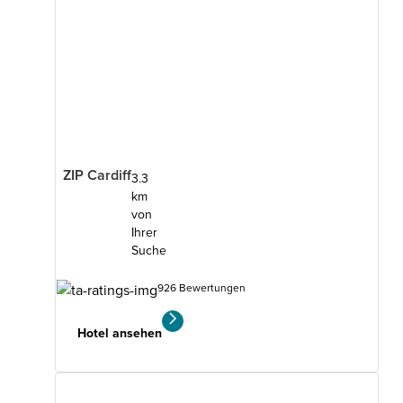
ZIP Cardiff
3.3
km
von
Ihrer
Suche
926 Bewertungen
Hotel ansehen