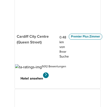
Cardiff City Centre
Premier Plus Zimmer
0.48
(Queen Street)
km
von
Ihrer
Suche
5012 Bewertungen
Hotel ansehen