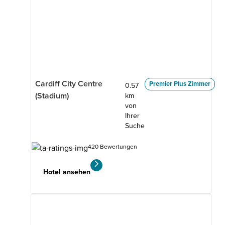
Cardiff City Centre
Premier Plus Zimmer
0.57
(Stadium)
km
von
Ihrer
Suche
420 Bewertungen
Hotel ansehen