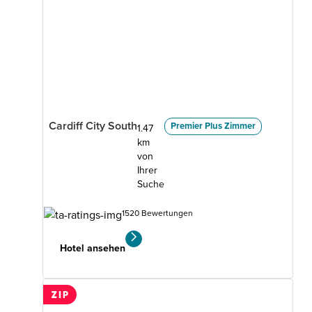
Cardiff City South
Premier Plus Zimmer
1.47
km
von
Ihrer
Suche
1520 Bewertungen
Hotel ansehen