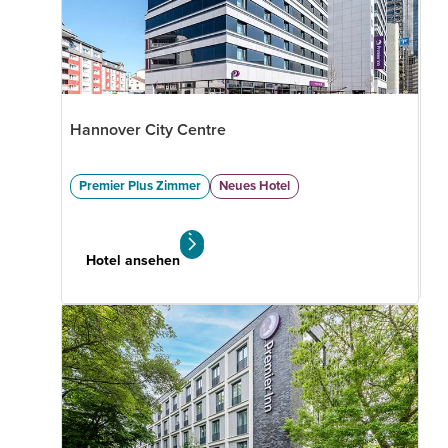
Wolfsburg City
Hannover City Centre
Premier Plus Zimmer
Centre
Tagungsräume
Premier Plus Zimmer
Neues Hotel
30 Bewertungen
Hotel ansehen
Hotel ansehen