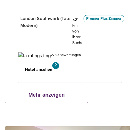
London Southwark (Tate
Premier Plus Zimmer
7.21
Modern)
km
von
Ihrer
Suche
2750 Bewertungen
Hotel ansehen
Mehr anzeigen