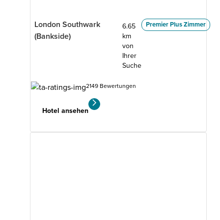
London Southwark
Premier Plus Zimmer
6.65
(Bankside)
km
von
Ihrer
Suche
2149 Bewertungen
Hotel ansehen