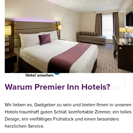
London Blackfriars (Fleet
Premier Plus Zimmer
7.56
Street)
km
von
Ihrer
Suche
6930 Bewertungen
Hotel ansehen
Warum Premier Inn Hotels?
Wir lieben es, Gastgeber zu sein und bieten Ihnen in unseren
Hotels traumhaft guten Schlaf, komfortable Zimmer, ein tolles
Design, ein vielfältiges Frühstück und einen besonders
herzlichen Service.