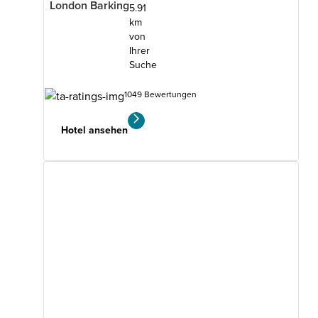
London Barking
5.91
km
von
Ihrer
Suche
1049 Bewertungen
Hotel ansehen