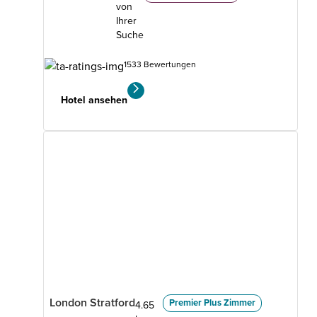
von
Ihrer
Suche
1533 Bewertungen
Hotel ansehen
London Stratford
Premier Plus Zimmer
4.65