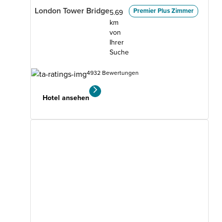
London Tower Bridge
Premier Plus Zimmer
5.69
km
von
Ihrer
Suche
4932 Bewertungen
Hotel ansehen