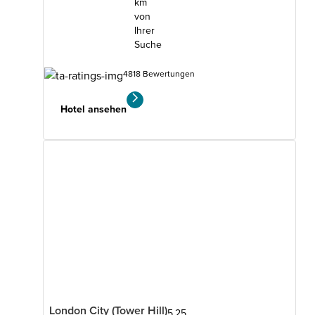
km
von
Ihrer
Suche
4818 Bewertungen
Hotel ansehen
London City (Tower Hill)
5.25