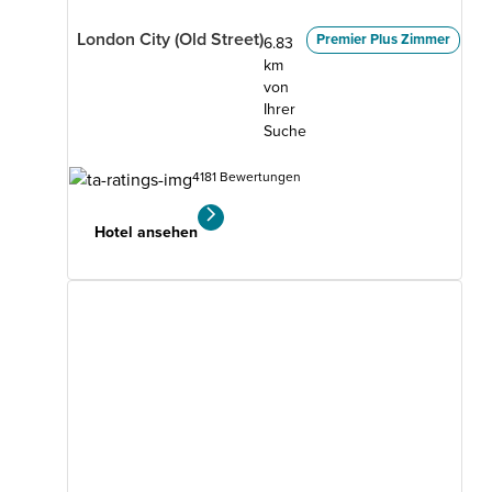
London City (Old Street)
Premier Plus Zimmer
6.83
km
von
Ihrer
Suche
4181 Bewertungen
Hotel ansehen