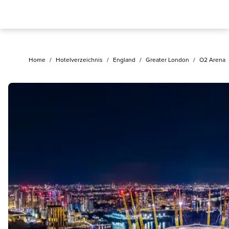
Home
/
Hotelverzeichnis
/
England
/
Greater London
/
O2 Arena