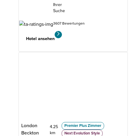
Ihrer
Suche
3607 Bewertungen
Hotel ansehen
London
Premier Plus Zimmer
4.25
Beckton
km
Next Evolution Style