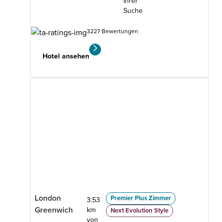
Ihrer
Suche
3227 Bewertungen
Hotel ansehen
London
Premier Plus Zimmer
3.53
Greenwich
km
Next Evolution Style
von