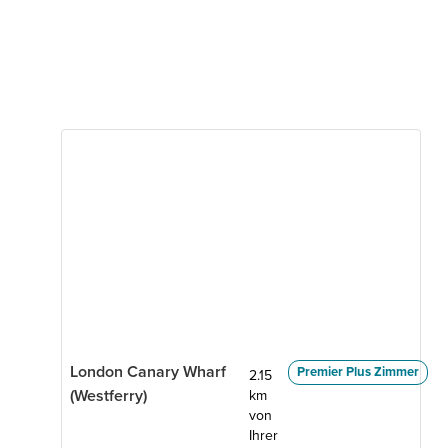
London Canary Wharf
Premier Plus Zimmer
2.15
(Westferry)
km
von
Ihrer