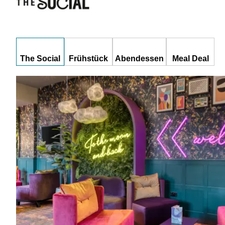
The Social
Frühstück
Abendessen
Meal Deal