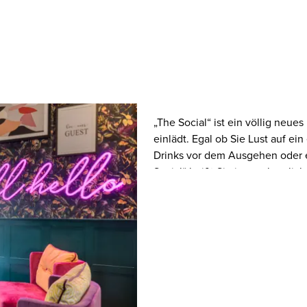
„The Social“ ist ein völlig neue
einlädt. Egal ob Sie Lust auf e
Drinks vor dem Ausgehen oder e
Social“ heißt Sie immer herzli
Uhr verfügbaren Team und einer 
Entspannen! “The Social” bietet
Hunger, die den ganzen Tag übe
Sie aus unserer Auswahl an leic
Getränke und lockt mit unschla
war noch nie so einfach. Scann
unserer Check-in-Kiosks, bezahl
bereits im Voraus online bezah