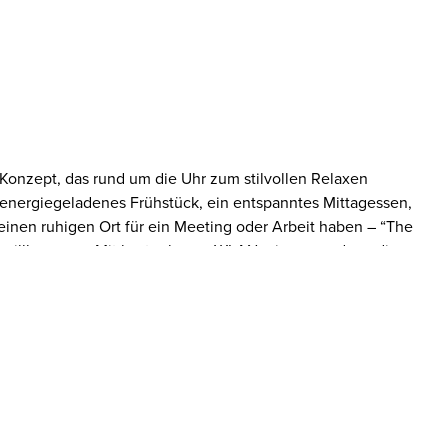
s Konzept, das rund um die Uhr zum stilvollen Relaxen
in energiegeladenes Frühstück, ein entspanntes Mittagessen,
inen ruhigen Ort für ein Meeting oder Arbeit haben – “The
ch willkommen. Mit kostenlosem WLAN, einem rund um die
erstklassigen Innenstadtlage ist hier der perfekte Ort zum
 eine vielfältige Speisekarte für den kleinen und großen
r verfügbar ist. Selbst spät in den Abendstunden können
hten Snacks wählen. Unsere Bar serviert erfrischende
gbaren Angeboten wie 2‑für‑1‑Cocktails. Das Einchecken
en Sie bei der Anreise einfach Ihren QR-Code an einem
en Sie bequem mit Ihrer Zahlungskarte, falls Sie nicht
lt haben, und nehmen Sie Ihren Zimmerschlüssel in