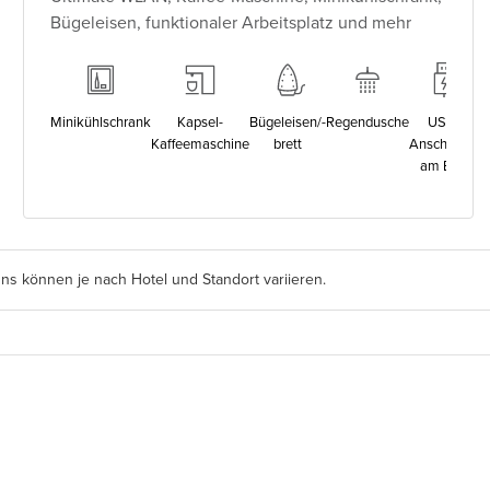
Bügeleisen, funktionaler Arbeitsplatz und mehr
omplette
Minikühlschrank
Kapsel-
Bügeleisen/-
Regendusche
USB-
rausstattung
Z
Kaffeemaschine
brett
Anschlüsse
anzeigen
am Bett
s können je nach Hotel und Standort variieren.