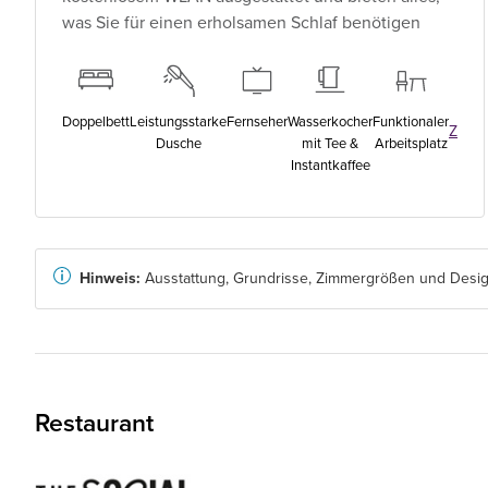
was Sie für einen erholsamen Schlaf benötigen
K
Doppelbett
Leistungsstarke
Fernseher
Wasserkocher
Funktionaler
Zimme
Dusche
mit Tee &
Arbeitsplatz
Instantkaffee
Hinweis:
Ausstattung, Grundrisse, Zimmergrößen und Design
Restaurant