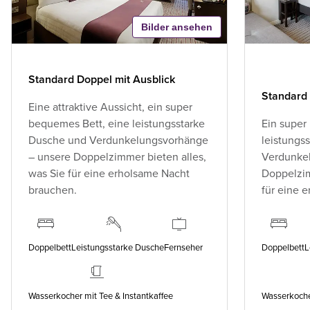
Bilder ansehen
Standard Doppel mit Ausblick
Standard
Eine attraktive Aussicht, ein super
bequemes Bett, eine leistungsstarke
Ein super
Dusche und Verdunkelungsvorhänge
leistungs
– unsere Doppelzimmer bieten alles,
Verdunke
was Sie für eine erholsame Nacht
Doppelzim
brauchen.
für eine 
Doppelbett
Leistungsstarke Dusche
Fernseher
Doppelbett
L
Wasserkocher mit Tee & Instantkaffee
Wasserkocher