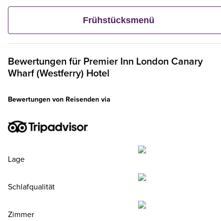
kontinentalen Köstlichkeiten wie Obst, Müsli und frischem
Frühstücksmenü
Gebäck. Und wenn ein Erwachsener ein Premier Inn-Frühstüc
bestellt, frühstücken bis zu zwei Kinder kostenlos mit.**
Bewertungen für
Premier Inn
London Canary
Wharf (Westferry) Hotel
Bewertungen von Reisenden via
Lage
Schlafqualität
Zimmer