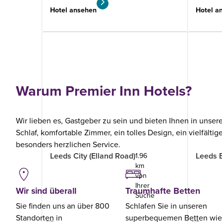
Hotel ansehen
Hotel a
Warum Premier Inn Hotels?
Wir lieben es, Gastgeber zu sein und bieten Ihnen in unser
Schlaf, komfortable Zimmer, ein tolles Design, ein vielfälti
besonders herzlichen Service.
Leeds City (Elland Road)
Leeds 
1.96
km
von
Ihrer
Wir sind überall
Traumhafte Betten
Suche
Sie finden uns an über 800
Schlafen Sie in unseren
Standorten in
superbequemen Betten wi