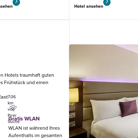
nsehen
Hotel ansehen
en Hotels traumhaft guten
ges Frühstück und einen
East
7.06
km
von
Ihrer
Gratis WLAN
Suche
WLAN ist während Ihres
e
Aufenthalts im gesamten