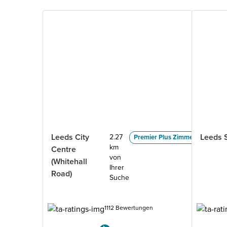
Leeds City
Leeds S
2.27
Premier Plus Zimmer
km
Centre
von
(Whitehall
Ihrer
Road)
Suche
1112 Bewertungen