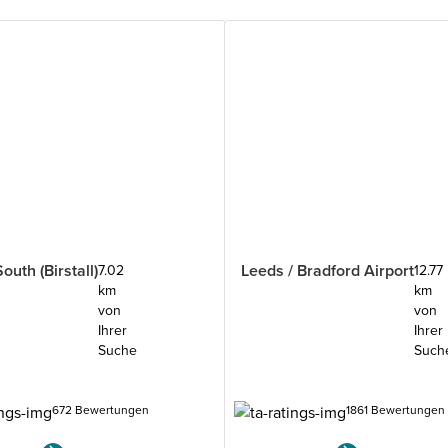
outh (Birstall)
Leeds / Bradford Airport
7.02
12.77
km
km
von
von
Ihrer
Ihrer
Suche
Such
672 Bewertungen
1861 Bewertungen