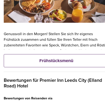
Genussvoll in den Morgen! Stellen Sie sich Ihr eigenes
Frühstück zusammen und füllen Sie Ihren Teller mit frisch
zubereiteten Favoriten wie Speck, Würstchen, Eiern und Rösti
leckere vegetarische und vegane Optionen inklusive – sowie
kontinentalen Köstlichkeiten wie Obst, Müsli und frischem
Frühstücksmenü
Gebäck. Und wenn ein Erwachsener ein Premier Inn-Frühstüc
bestellt, frühstücken bis zu zwei Kinder kostenlos mit.**
Bewertungen für
Premier Inn
Leeds City (Elland
Road) Hotel
Bewertungen von Reisenden via