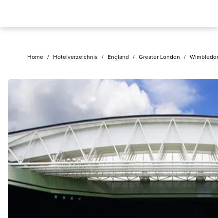
Home
/
Hotelverzeichnis
/
England
/
Greater London
/
Wimbledo