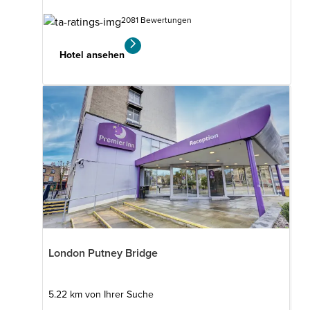
2081 Bewertungen
Hotel ansehen
London Wandsworth
London Putney Bridge
Premier Plus Zimmer
3.87
km
von
5.22 km von Ihrer Suche
Ihrer