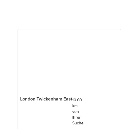
London Twickenham East
10.69
km
von
Ihrer
Suche