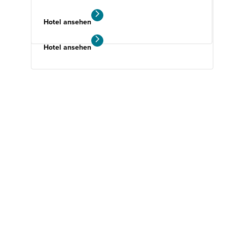
Suche
Hotel ansehen
1630 Bewertungen
Hotel ansehen