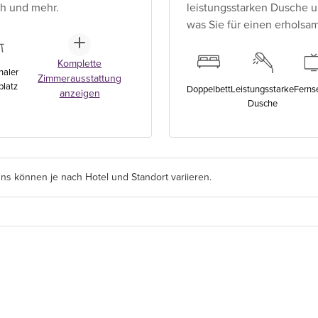
ch und mehr.
leistungsstarken Dusche u
was Sie für einen erholsa
Komplette
naler
Zimmerausstattung
platz
Doppelbett
Leistungsstarke
Ferns
anzeigen
Dusche
s können je nach Hotel und Standort variieren.