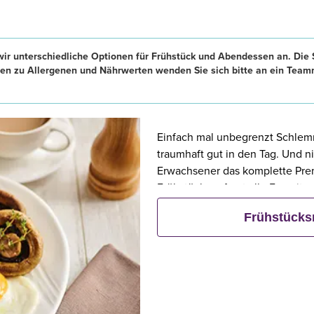
ir unterschiedliche Optionen für Frühstück und Abendessen an. Die 
en zu Allergenen und Nährwerten wenden Sie sich bitte an ein Team
Einfach mal unbegrenzt Schlemm
traumhaft gut in den Tag. Und n
Erwachsener das komplette Prem
Frühstück umfasst alle Favoriten
saftige Würstchen, Eier nach Wa
Frühstück
kontinentale Frühstück – die le
Natürlich sind alle kontinenta
Premier Inn-Frühstück enthalten
verfügbaren Frühstücksoptionen