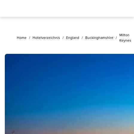
Milton
Home
/
Hotelverzeichnis
/
England
/
Buckinghamshire
/
Keynes