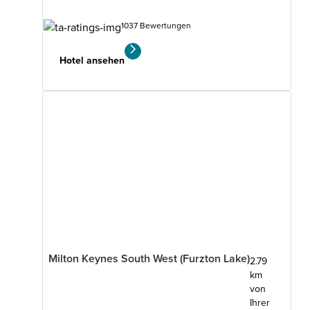
1037 Bewertungen
Hotel ansehen
Milton Keynes South West (Furzton Lake)
2.79
km
von
Ihrer