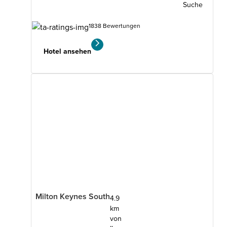
Suche
1838 Bewertungen
Hotel ansehen
Milton Keynes South
4.9
km
von