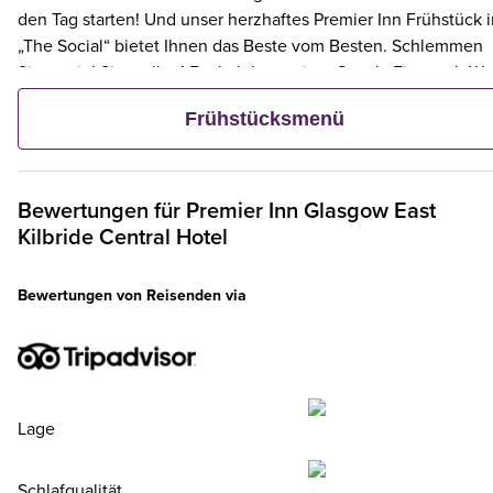
den Tag starten! Und unser herzhaftes Premier Inn Frühstück 
„The Social“ bietet Ihnen das Beste vom Besten. Schlemmen
Sie so viel Sie wollen! Egal ob knuspriger Speck, Eier nach Wa
Tee und Kaffee, Rösti, Toast und vieles mehr. Doch lieber nur
Frühstücksmenü
eine Kleinigkeit? Dann wählen Sie unser kontinentales Menü
und wählen Sie aus frischem Gebäck, Obst, Joghurt und Müsli
Bewertungen für
Premier Inn
Glasgow East
Kilbride Central Hotel
Bewertungen von Reisenden via
Lage
Schlafqualität