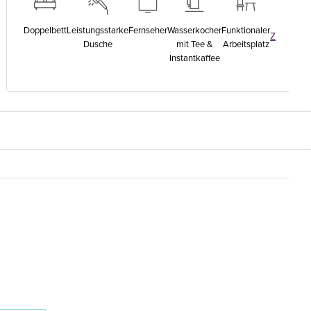
Komp
Doppelbett
Leistungsstarke
Fernseher
Wasserkocher
Funktionaler
Komplette
Zimmerau
Dusche
mit Tee &
Arbeitsplatz
merausstattung
anz
Instantkaffee
anzeigen