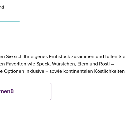
nd
en Sie sich Ihr eigenes Frühstück zusammen und füllen Sie
eten Favoriten wie Speck, Würstchen, Eiern und Rösti –
e Optionen inklusive – sowie kontinentalen Köstlichkeiten
ebäck. Und wenn ein Erwachsener ein Premier Inn-
bis zu zwei Kinder kostenlos mit.**
smenü