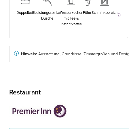
K
Doppelbett
Leistungsstarke
Wasserkocher
Föhn
Schminkbereich
Zimme
Dusche
mit Tee &
a
Instantkaffee
Hinweis:
Ausstattung, Grundrisse, Zimmergrößen und Design
Restaurant