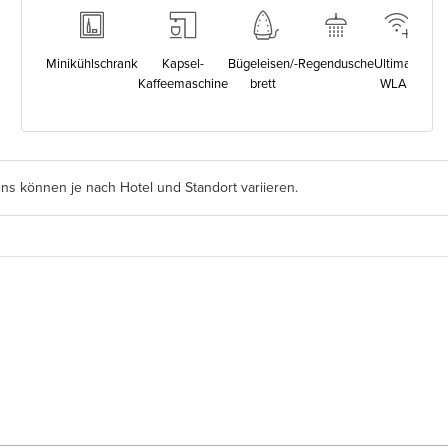
omplette
rausstattung
Minikühlschrank
Kapsel-
Bügeleisen/-
Regendusche
Ultimate
Zim
nzeigen
Kaffeemaschine
brett
WLAN
s können je nach Hotel und Standort variieren.