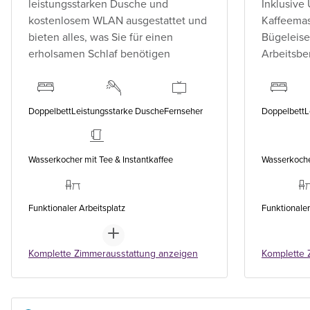
leistungsstarken Dusche und
Inklusive
kostenlosem WLAN ausgestattet und
Kaffeemas
bieten alles, was Sie für einen
Bügeleise
erholsamen Schlaf benötigen
Arbeitsbe
Doppelbett
Leistungsstarke Dusche
Fernseher
Doppelbett
L
Wasserkocher mit Tee & Instantkaffee
Wasserkocher
Funktionaler Arbeitsplatz
Funktionaler
Komplette Zimmerausstattung anzeigen
Komplette 