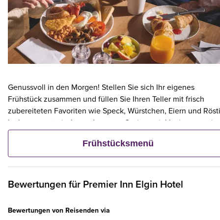
Genussvoll in den Morgen! Stellen Sie sich Ihr eigenes
Frühstück zusammen und füllen Sie Ihren Teller mit frisch
zubereiteten Favoriten wie Speck, Würstchen, Eiern und Rösti
leckere vegetarische und vegane Optionen inklusive – sowie
kontinentalen Köstlichkeiten wie Obst, Müsli und frischem
Frühstücksmenü
Gebäck. Und wenn ein Erwachsener ein Premier Inn-Frühstüc
bestellt, frühstücken bis zu zwei Kinder kostenlos mit.**
Bewertungen für
Premier Inn
Elgin Hotel
Bewertungen von Reisenden via