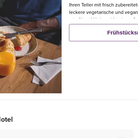
Ihren Teller mit frisch zubereit
leckere vegetarische und vegan
wie Obst, Müsli und frischem G
Frühstück bestellt, frühstücken 
Frühstück
otel