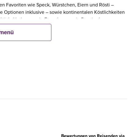
eten Favoriten wie Speck, Würstchen, Eiern und Rösti –
e Optionen inklusive – sowie kontinentalen Köstlichkeiten
ebäck. Und wenn ein Erwachsener ein Premier Inn-
bis zu zwei Kinder kostenlos mit.**
smenü
Bewertungen von Reisenden via