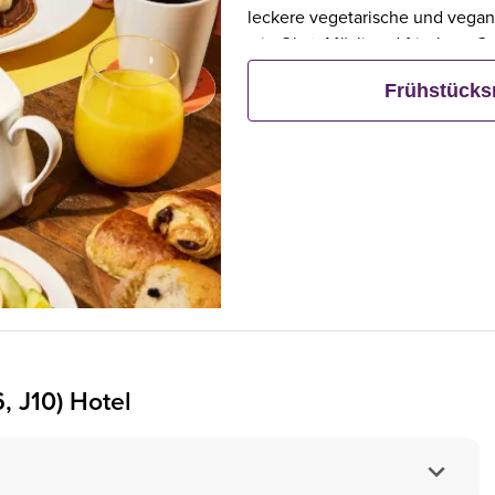
leckere vegetarische und vegan
wie Obst, Müsli und frischem G
Frühstück bestellt, frühstücken 
Frühstück
, J10) Hotel