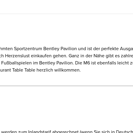
ühmten Sportzentrum Bentley Pavilion und ist der perfekte Ausg
ch Herzenslust einkaufen gehen. Ganz in der Nähe gibt es zahl
 Fußballspielen im Bentley Pavilion. Die M6 ist ebenfalls leich
urant Table Table herzlich willkommen.
werden zum Inlandstarif abgerechnet (wenn Sie sich in Deutschl