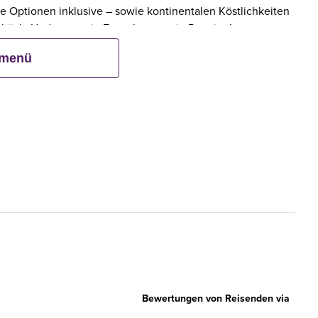
e Optionen inklusive – sowie kontinentalen Köstlichkeiten
ebäck. Und wenn ein Erwachsener ein Premier Inn-
bis zu zwei Kinder kostenlos mit.**
smenü
Bewertungen von Reisenden via