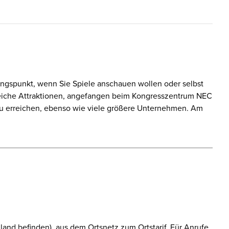
angspunkt, wenn Sie Spiele anschauen wollen oder selbst
reiche Attraktionen, angefangen beim Kongresszentrum NEC
t zu erreichen, ebenso wie viele größere Unternehmen. Am
and befinden), aus dem Ortsnetz zum Ortstarif. Für Anrufe