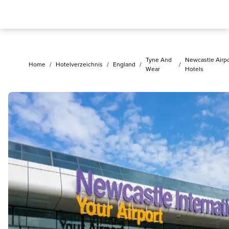
Tyne And
Newcastle Airpo
Home
/
Hotelverzeichnis
/
England
/
/
Wear
Hotels