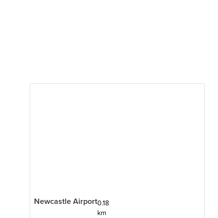
Newcastle Airport
0.18
km