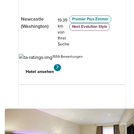
Newcastle
Premier Plus Zimmer
19.39
(Washington)
km
Next Evolution Style
von
Ihrer
Suche
1559 Bewertungen
Hotel ansehen