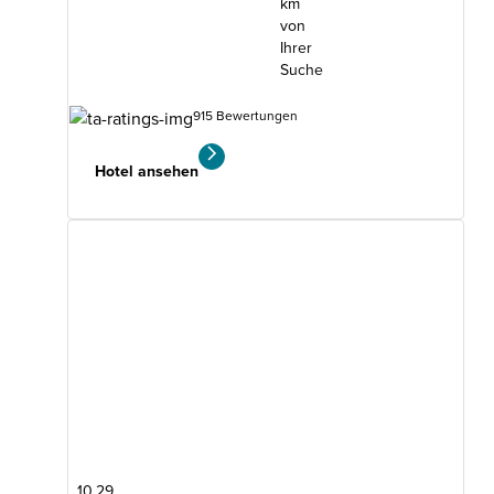
km
von
Ihrer
Suche
915 Bewertungen
Hotel ansehen
10.29