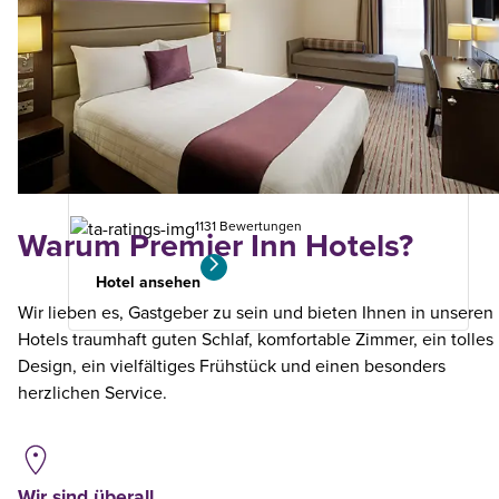
Newcastle (Holystone)
12.02
km
von
Ihrer
Suche
1131 Bewertungen
Warum Premier Inn Hotels?
Hotel ansehen
Wir lieben es, Gastgeber zu sein und bieten Ihnen in unseren
Hotels traumhaft guten Schlaf, komfortable Zimmer, ein tolles
Design, ein vielfältiges Frühstück und einen besonders
herzlichen Service.
Wir sind überall