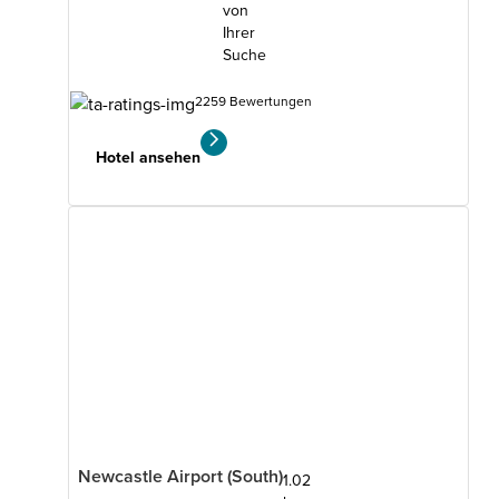
von
Ihrer
Suche
2259 Bewertungen
Hotel ansehen
Newcastle Airport (South)
1.02