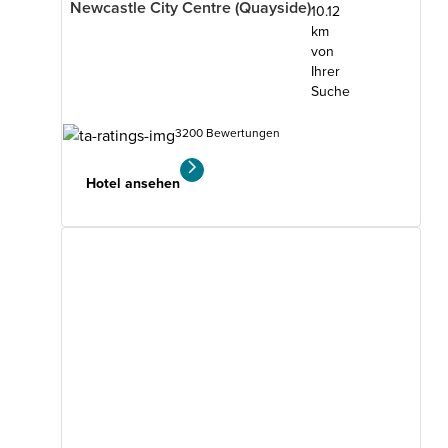
Newcastle City Centre (Quayside)
10.12
km
von
Ihrer
Suche
3200 Bewertungen
Hotel ansehen