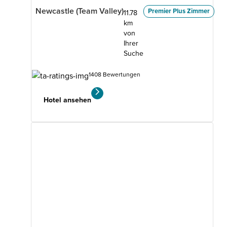
Newcastle (Team Valley)
Premier Plus Zimmer
11.78
km
von
Ihrer
Suche
1408 Bewertungen
Hotel ansehen