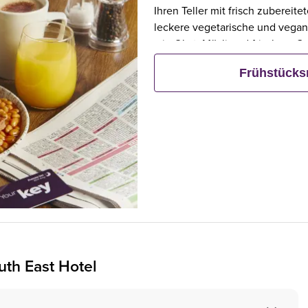
Ihren Teller mit frisch zubereit
leckere vegetarische und vegan
wie Obst, Müsli und frischem G
Frühstück bestellt, frühstücken 
Frühstück
uth East Hotel