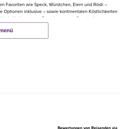
eten Favoriten wie Speck, Würstchen, Eiern und Rösti –
e Optionen inklusive – sowie kontinentalen Köstlichkeiten
ebäck. Und wenn ein Erwachsener ein Premier Inn-
bis zu zwei Kinder kostenlos mit.**
smenü
Bewertungen von Reisenden via