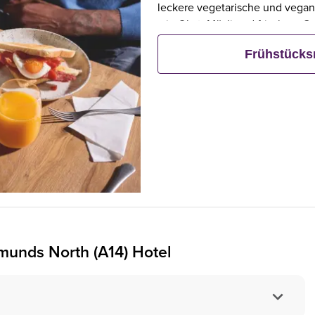
leckere vegetarische und vegan
wie Obst, Müsli und frischem G
Frühstück bestellt, frühstücken 
Frühstück
munds North (A14) Hotel