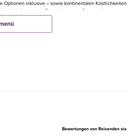
e Optionen inklusive – sowie kontinentalen Köstlichkeiten
ebäck. Und wenn ein Erwachsener ein Premier Inn-
bis zu zwei Kinder kostenlos mit.**
smenü
Bewertungen von Reisenden via