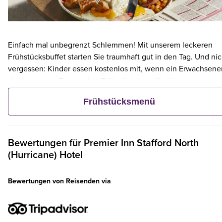
Einfach mal unbegrenzt Schlemmen! Mit unserem leckeren
Frühstücksbuffet starten Sie traumhaft gut in den Tag. Und nic
vergessen: Kinder essen kostenlos mit, wenn ein Erwachsene
das komplette Premier Inn-Frühstück bestellt. Unser
preisgünstiges warmes Frühstück umfasst alle Favoriten und
Frühstücksmenü
Klassiker wie frisch zubereiteten Speck, fluffige Rösti, saftige
Würstchen, Eier nach Wahl und vieles mehr. Oder entscheide
Sie sich für das kontinentale Frühstück – die leichtere Option
mit Obst, Müsli und frischem Gebäck. Natürlich sind alle
Bewertungen für
Premier Inn
Stafford North
kontinentalen Frühstückskomponenten auch im vollwertigen,
(Hurricane) Hotel
warmen Premier Inn-Frühstück enthalten. Wählen Sie direkt b
der Buchung die in Ihrem Hotel verfügbaren
Bewertungen von Reisenden via
Frühstücksoptionen aus.