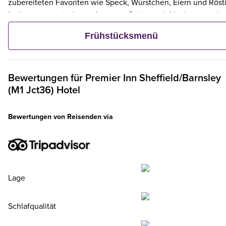
zubereiteten Favoriten wie Speck, Würstchen, Eiern und Rösti
leckere vegetarische und vegane Optionen inklusive – sowie
kontinentalen Köstlichkeiten wie Obst, Müsli und frischem
Frühstücksmenü
Gebäck. Und wenn ein Erwachsener ein Premier Inn-Frühstüc
bestellt, frühstücken bis zu zwei Kinder kostenlos mit.**
Bewertungen für
Premier Inn
Sheffield/Barnsley
(M1 Jct36) Hotel
Bewertungen von Reisenden via
Lage
Schlafqualität