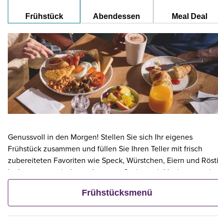
Frühstück
Abendessen
Meal Deal
Genussvoll in den Morgen! Stellen Sie sich Ihr eigenes
Frühstück zusammen und füllen Sie Ihren Teller mit frisch
zubereiteten Favoriten wie Speck, Würstchen, Eiern und Rösti
leckere vegetarische und vegane Optionen inklusive – sowie
kontinentalen Köstlichkeiten wie Obst, Müsli und frischem
Frühstücksmenü
Gebäck. Und wenn ein Erwachsener ein Premier Inn-Frühstüc
bestellt, frühstücken bis zu zwei Kinder kostenlos mit.**