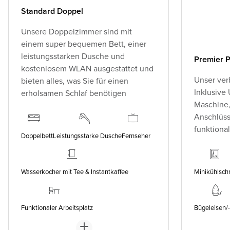
Standard Doppel
Unsere Doppelzimmer sind mit
einem super bequemen Bett, einer
leistungsstarken Dusche und
Premier P
kostenlosem WLAN ausgestattet und
Unser ver
bieten alles, was Sie für einen
Inklusive
erholsamen Schlaf benötigen
Maschine,
Anschlüss
funktiona
Doppelbett
Leistungsstarke Dusche
Fernseher
Wasserkocher mit Tee & Instantkaffee
Minikühlsch
Funktionaler Arbeitsplatz
Bügeleisen/-