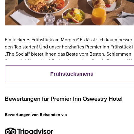
Ein leckeres Frühstück am Morgen? Es lässt sich kaum besser 
den Tag starten! Und unser herzhaftes Premier Inn Frühstück 
„The Social“ bietet Ihnen das Beste vom Besten. Schlemmen
Sie so viel Sie wollen! Egal ob knuspriger Speck, Eier nach Wa
Tee und Kaffee, Rösti, Toast und vieles mehr. Doch lieber nur
Frühstücksmenü
eine Kleinigkeit? Dann wählen Sie unser kontinentales Menü
und wählen Sie aus frischem Gebäck, Obst, Joghurt und Müsli
Bewertungen für
Premier Inn
Oswestry Hotel
Bewertungen von Reisenden via