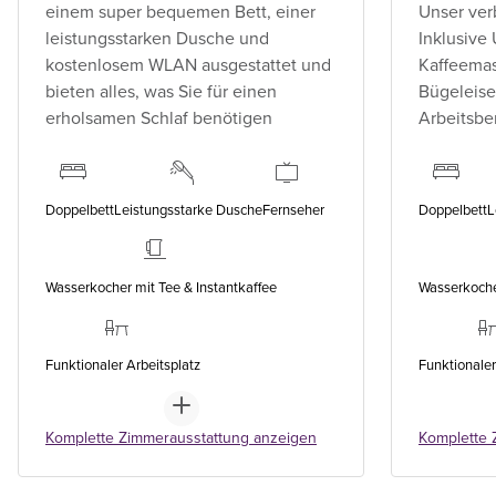
einem super bequemen Bett, einer
Unser ver
leistungsstarken Dusche und
Inklusive
kostenlosem WLAN ausgestattet und
Kaffeemas
bieten alles, was Sie für einen
Bügeleise
erholsamen Schlaf benötigen
Arbeitsbe
Doppelbett
Leistungsstarke Dusche
Fernseher
Doppelbett
L
Wasserkocher mit Tee & Instantkaffee
Wasserkocher
Funktionaler Arbeitsplatz
Funktionaler
Komplette Zimmerausstattung anzeigen
Komplette 