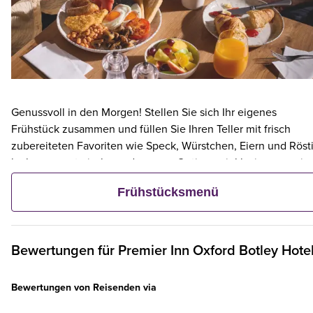
Genussvoll in den Morgen! Stellen Sie sich Ihr eigenes
Frühstück zusammen und füllen Sie Ihren Teller mit frisch
zubereiteten Favoriten wie Speck, Würstchen, Eiern und Rösti
leckere vegetarische und vegane Optionen inklusive – sowie
kontinentalen Köstlichkeiten wie Obst, Müsli und frischem
Frühstücksmenü
Gebäck. Und wenn ein Erwachsener ein Premier Inn-Frühstüc
bestellt, frühstücken bis zu zwei Kinder kostenlos mit.**
Bewertungen für
Premier Inn
Oxford Botley Hote
Bewertungen von Reisenden via