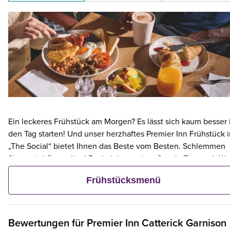
Ein leckeres Frühstück am Morgen? Es lässt sich kaum besser 
den Tag starten! Und unser herzhaftes Premier Inn Frühstück 
„The Social“ bietet Ihnen das Beste vom Besten. Schlemmen
Sie so viel Sie wollen! Egal ob knuspriger Speck, Eier nach Wa
Tee und Kaffee, Rösti, Toast und vieles mehr. Doch lieber nur
Frühstücksmenü
eine Kleinigkeit? Dann wählen Sie unser kontinentales Menü
und wählen Sie aus frischem Gebäck, Obst, Joghurt und Müsli
Bewertungen für
Premier Inn
Catterick Garnison