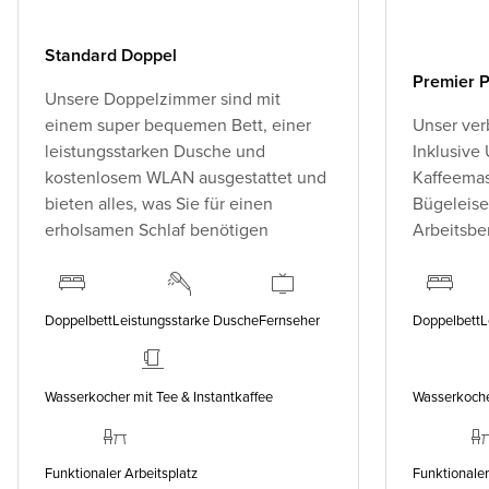
Standard Doppel
Premier P
Unsere Doppelzimmer sind mit
einem super bequemen Bett, einer
Unser ver
leistungsstarken Dusche und
Inklusive
kostenlosem WLAN ausgestattet und
Kaffeemas
bieten alles, was Sie für einen
Bügeleise
erholsamen Schlaf benötigen
Arbeitsbe
Doppelbett
Leistungsstarke Dusche
Fernseher
Doppelbett
L
Wasserkocher mit Tee & Instantkaffee
Wasserkocher
Funktionaler Arbeitsplatz
Funktionaler