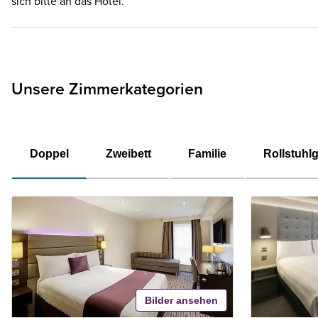
sich bitte an das Hotel.
Unsere Zimmerkategorien
Doppel
Zweibett
Familie
Rollstuhl
Bilder ansehen