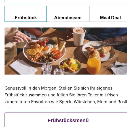
Frühstück
Abendessen
Meal Deal
Genussvoll in den Morgen! Stellen Sie sich Ihr eigenes
Frühstück zusammen und füllen Sie Ihren Teller mit frisch
zubereiteten Favoriten wie Speck, Würstchen, Eiern und Rösti
leckere vegetarische und vegane Optionen inklusive – sowie
kontinentalen Köstlichkeiten wie Obst, Müsli und frischem
Frühstücksmenü
Gebäck. Und wenn ein Erwachsener ein Premier Inn-Frühstüc