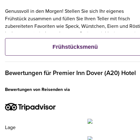
Genussvoll in den Morgen! Stellen Sie sich Ihr eigenes
Frühstück zusammen und füllen Sie Ihren Teller mit frisch
zubereiteten Favoriten wie Speck, Würstchen, Eiern und Rösti
leckere vegetarische und vegane Optionen inklusive – sowie
kontinentalen Köstlichkeiten wie Obst, Müsli und frischem
Frühstücksmenü
Gebäck. Und wenn ein Erwachsener ein Premier Inn-Frühstüc
bestellt, frühstücken bis zu zwei Kinder kostenlos mit.**
Bewertungen für
Premier Inn
Dover (A20) Hotel
Bewertungen von Reisenden via
Lage