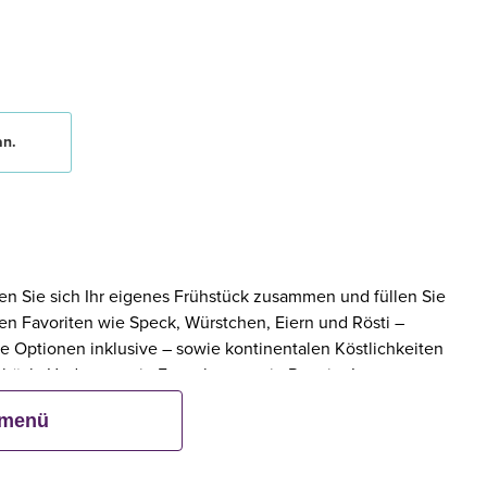
an.
en Sie sich Ihr eigenes Frühstück zusammen und füllen Sie
eten Favoriten wie Speck, Würstchen, Eiern und Rösti –
e Optionen inklusive – sowie kontinentalen Köstlichkeiten
ebäck. Und wenn ein Erwachsener ein Premier Inn-
bis zu zwei Kinder kostenlos mit.**
smenü