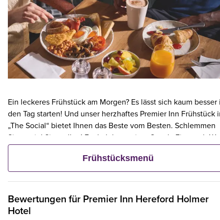
Ein leckeres Frühstück am Morgen? Es lässt sich kaum besser 
den Tag starten! Und unser herzhaftes Premier Inn Frühstück 
„The Social“ bietet Ihnen das Beste vom Besten. Schlemmen
Sie so viel Sie wollen! Egal ob knuspriger Speck, Eier nach Wa
Tee und Kaffee, Rösti, Toast und vieles mehr. Doch lieber nur
Frühstücksmenü
eine Kleinigkeit? Dann wählen Sie unser kontinentales Menü
und wählen Sie aus frischem Gebäck, Obst, Joghurt und Müsli
Bewertungen für
Premier Inn
Hereford Holmer
Hotel