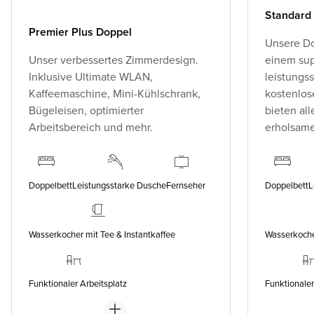
Standard
Premier Plus Doppel
Unsere Do
Unser verbessertes Zimmerdesign.
einem sup
Inklusive Ultimate WLAN,
leistungs
Kaffeemaschine, Mini-Kühlschrank,
kostenlo
Bügeleisen, optimierter
bieten all
Arbeitsbereich und mehr.
erholsame
Doppelbett
Leistungsstarke Dusche
Fernseher
Doppelbett
L
Wasserkocher mit Tee & Instantkaffee
Wasserkocher
Funktionaler Arbeitsplatz
Funktionaler