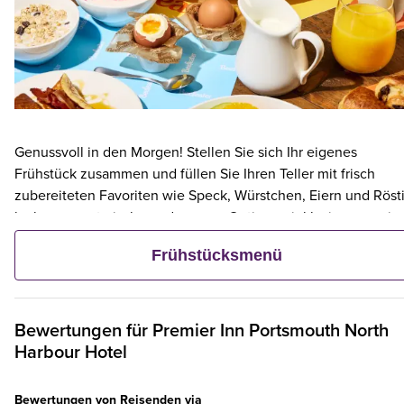
Genussvoll in den Morgen! Stellen Sie sich Ihr eigenes
Frühstück zusammen und füllen Sie Ihren Teller mit frisch
zubereiteten Favoriten wie Speck, Würstchen, Eiern und Rösti
leckere vegetarische und vegane Optionen inklusive – sowie
kontinentalen Köstlichkeiten wie Obst, Müsli und frischem
Frühstücksmenü
Gebäck. Und wenn ein Erwachsener ein Premier Inn-Frühstüc
bestellt, frühstücken bis zu zwei Kinder kostenlos mit.**
Bewertungen für
Premier Inn
Portsmouth North
Harbour Hotel
Bewertungen von Reisenden via