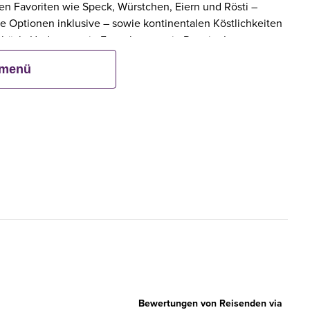
eten Favoriten wie Speck, Würstchen, Eiern und Rösti –
e Optionen inklusive – sowie kontinentalen Köstlichkeiten
ebäck. Und wenn ein Erwachsener ein Premier Inn-
bis zu zwei Kinder kostenlos mit.**
smenü
Bewertungen von Reisenden via