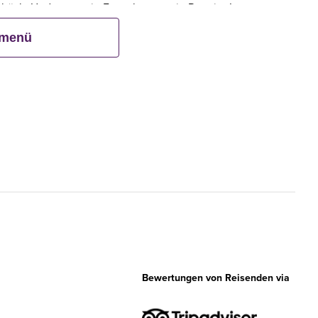
ebäck. Und wenn ein Erwachsener ein Premier Inn-
bis zu zwei Kinder kostenlos mit.**
smenü
Bewertungen von Reisenden via