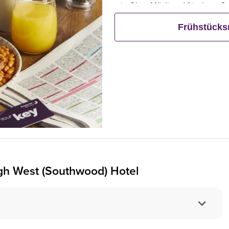
wie Obst, Müsli und frischem G
Frühstück bestellt, frühstücken 
Frühstück
gh West (Southwood) Hotel