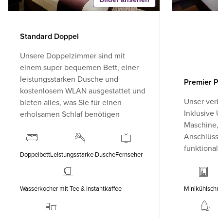
Standard Doppel
Unsere Doppelzimmer sind mit
einem super bequemen Bett, einer
leistungsstarken Dusche und
Premier P
kostenlosem WLAN ausgestattet und
Unser ver
bieten alles, was Sie für einen
Inklusive
erholsamen Schlaf benötigen
Maschine,
Anschlüss
funktiona
Doppelbett
Leistungsstarke Dusche
Fernseher
Wasserkocher mit Tee & Instantkaffee
Minikühlsch