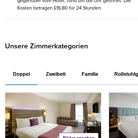
gegenüber vom Hotel, rund um die Uhr geöffnet. Die
Kosten betragen £16,80 für 24 Stunden.
Unsere Zimmerkategorien
Doppel
Zweibett
Familie
Rollstuhl
Bilder ansehen