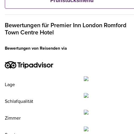
Frühstücksmenü
Gebäck. Und wenn ein Erwachsener ein Premier Inn-Frühstüc
bestellt, frühstücken bis zu zwei Kinder kostenlos mit.**
Bewertungen für
Premier Inn
London Romford
Town Centre Hotel
Bewertungen von Reisenden via
Lage
Schlafqualität
Zimmer