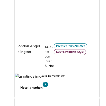
London Angel
Premier Plus Zimmer
10.98
Islington
km
Next Evolution Style
von
Ihrer
Suche
2316 Bewertungen
Hotel ansehen