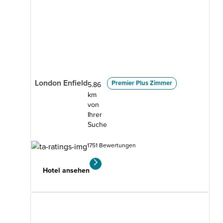
London Enfield
Premier Plus Zimmer
5.86
km
von
Ihrer
Suche
1751 Bewertungen
Hotel ansehen