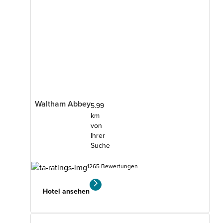
Waltham Abbey
5.99
km
von
Ihrer
Suche
1265 Bewertungen
Hotel ansehen