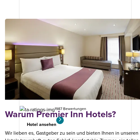
London Archway
Premier Plus Zimmer
8.9
km
von
Ihrer
Suche
1987 Bewertungen
Warum Premier Inn Hotels?
Hotel ansehen
Wir lieben es, Gastgeber zu sein und bieten Ihnen in unseren