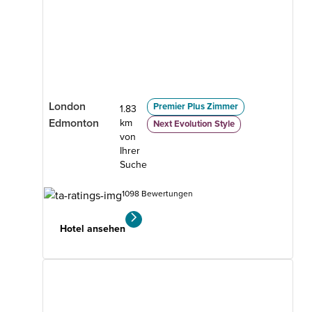
London
Premier Plus Zimmer
1.83
Edmonton
km
Next Evolution Style
von
Ihrer
Suche
1098 Bewertungen
Hotel ansehen