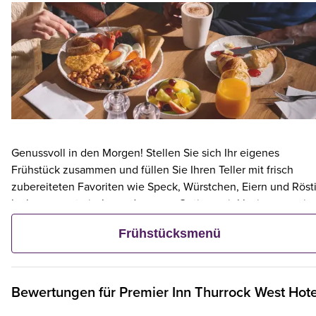
Genussvoll in den Morgen! Stellen Sie sich Ihr eigenes
Frühstück zusammen und füllen Sie Ihren Teller mit frisch
zubereiteten Favoriten wie Speck, Würstchen, Eiern und Rösti
leckere vegetarische und vegane Optionen inklusive – sowie
kontinentalen Köstlichkeiten wie Obst, Müsli und frischem
Frühstücksmenü
Gebäck. Und wenn ein Erwachsener ein Premier Inn-Frühstüc
bestellt, frühstücken bis zu zwei Kinder kostenlos mit.**
Bewertungen für
Premier Inn
Thurrock West Hote