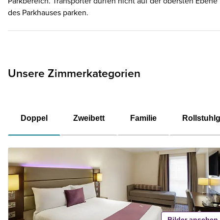
Parkbereich. Transporter dürfen nicht auf der obersten Ebene
des Parkhauses parken.
Unsere Zimmerkategorien
Doppel
Zweibett
Familie
Rollstuhl
Bilder ansehen