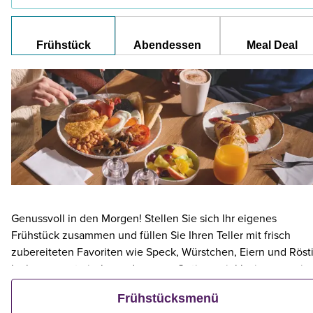
Frühstück
Abendessen
Meal Deal
Genussvoll in den Morgen! Stellen Sie sich Ihr eigenes
Frühstück zusammen und füllen Sie Ihren Teller mit frisch
zubereiteten Favoriten wie Speck, Würstchen, Eiern und Rösti
leckere vegetarische und vegane Optionen inklusive – sowie
kontinentalen Köstlichkeiten wie Obst, Müsli und frischem
Frühstücksmenü
Gebäck. Und wenn ein Erwachsener ein Premier Inn-Frühstüc