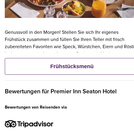
Genussvoll in den Morgen! Stellen Sie sich Ihr eigenes
Frühstück zusammen und füllen Sie Ihren Teller mit frisch
zubereiteten Favoriten wie Speck, Würstchen, Eiern und Rösti
leckere vegetarische und vegane Optionen inklusive – sowie
kontinentalen Köstlichkeiten wie Obst, Müsli und frischem
Frühstücksmenü
Gebäck. Und wenn ein Erwachsener ein Premier Inn-Frühstüc
bestellt, frühstücken bis zu zwei Kinder kostenlos mit.**
Bewertungen für
Premier Inn
Seaton Hotel
Bewertungen von Reisenden via