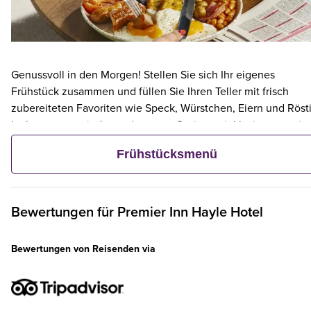
Genussvoll in den Morgen! Stellen Sie sich Ihr eigenes
Frühstück zusammen und füllen Sie Ihren Teller mit frisch
zubereiteten Favoriten wie Speck, Würstchen, Eiern und Rösti
leckere vegetarische und vegane Optionen inklusive – sowie
kontinentalen Köstlichkeiten wie Obst, Müsli und frischem
Frühstücksmenü
Gebäck. Und wenn ein Erwachsener ein Premier Inn-Frühstüc
bestellt, frühstücken bis zu zwei Kinder kostenlos mit.**
Bewertungen für
Premier Inn
Hayle Hotel
Bewertungen von Reisenden via