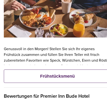
Genussvoll in den Morgen! Stellen Sie sich Ihr eigenes
Frühstück zusammen und füllen Sie Ihren Teller mit frisch
zubereiteten Favoriten wie Speck, Würstchen, Eiern und Rösti
leckere vegetarische und vegane Optionen inklusive – sowie
kontinentalen Köstlichkeiten wie Obst, Müsli und frischem
Frühstücksmenü
Gebäck. Und wenn ein Erwachsener ein Premier Inn-Frühstüc
bestellt, frühstücken bis zu zwei Kinder kostenlos mit.**
Bewertungen für
Premier Inn
Bude Hotel