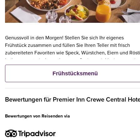
Genussvoll in den Morgen! Stellen Sie sich Ihr eigenes
Frühstück zusammen und füllen Sie Ihren Teller mit frisch
zubereiteten Favoriten wie Speck, Würstchen, Eiern und Rösti
leckere vegetarische und vegane Optionen inklusive – sowie
kontinentalen Köstlichkeiten wie Obst, Müsli und frischem
Frühstücksmenü
Gebäck. Und wenn ein Erwachsener ein Premier Inn-Frühstüc
bestellt, frühstücken bis zu zwei Kinder kostenlos mit.**
Bewertungen für
Premier Inn
Crewe Central Hote
Bewertungen von Reisenden via