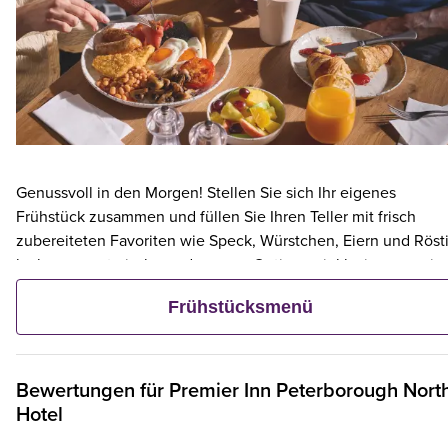
Genussvoll in den Morgen! Stellen Sie sich Ihr eigenes
Frühstück zusammen und füllen Sie Ihren Teller mit frisch
zubereiteten Favoriten wie Speck, Würstchen, Eiern und Rösti
leckere vegetarische und vegane Optionen inklusive – sowie
kontinentalen Köstlichkeiten wie Obst, Müsli und frischem
Frühstücksmenü
Gebäck. Und wenn ein Erwachsener ein Premier Inn-Frühstüc
bestellt, frühstücken bis zu zwei Kinder kostenlos mit.**
Bewertungen für
Premier Inn
Peterborough Nort
Hotel