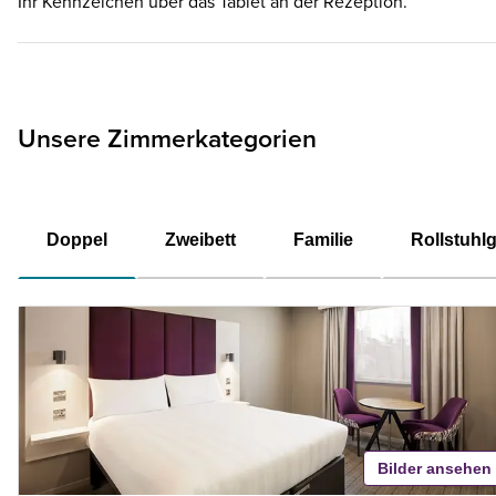
Ihr Kennzeichen über das Tablet an der Rezeption.
Unsere Zimmerkategorien
Doppel
Zweibett
Familie
Rollstuhl
Bilder ansehen