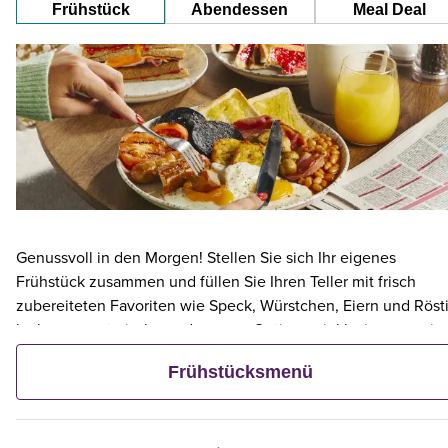
Frühstück
Abendessen
Meal Deal
Genussvoll in den Morgen! Stellen Sie sich Ihr eigenes
Frühstück zusammen und füllen Sie Ihren Teller mit frisch
zubereiteten Favoriten wie Speck, Würstchen, Eiern und Rösti
leckere vegetarische und vegane Optionen inklusive – sowie
kontinentalen Köstlichkeiten wie Obst, Müsli und frischem
Frühstücksmenü
Gebäck. Und wenn ein Erwachsener ein Premier Inn-Frühstüc
bestellt, frühstücken bis zu zwei Kinder kostenlos mit.**