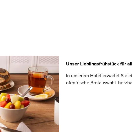
Unser Lieblingsfrühstück für al
In unserem Hotel erwartet Sie e
ofenfrische Brotauswahl, herzhaf
gekocht oder als Rührei, heiße
Alternativen und natürlich Heiß
lokale Erzeuger, Frische und Qua
Jahren frühstücken gratis mit, 