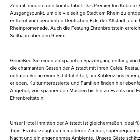
Zentral, modern und komfortabel: Das Premier Inn Koblenz C
Ausgangspunkt, um die vielseitige Stadt am Rhein zu ent
entfernt vom berühmten Deutschen Eck, der Altstadt, dem K
Rheinpromenade. Auch die Festung Ehrenbreitstein erreic
Seilbahn über den Rhein.
Genießen Sie einen entspannten Spaziergang entlang von 
die charmanten Gassen der Altstadt mit ihren Cafés, Resta
nehmen Sie an einer Schifffahrt teil, um Koblenz aus einer
erleben. Kulturinteressierte und Familien finden hier eben
Angebot, von spannenden Museen bis hin zu Events und F
Ehrenbreitstein.
Unser Hotel inmitten der Altstadt ist gleichermaßen ideal f
Trips: Es überzeugt durch moderne Zimmer, superbequeme 
Nacht und ein angenehmes Ambiente. Unsere Gäste schätze