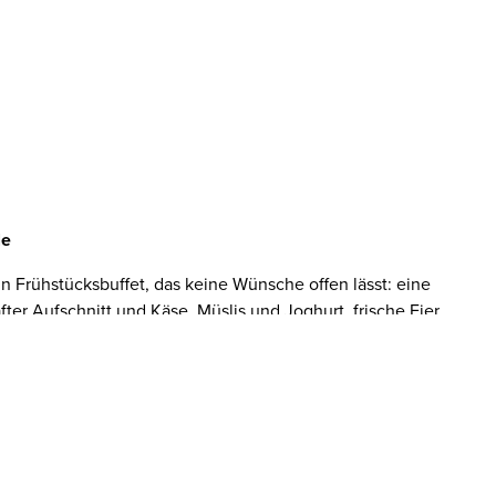
le
in Frühstücksbuffet, das keine Wünsche offen lässt: eine
ter Aufschnitt und Käse, Müslis und Joghurt, frische Eier,
 Würstchen und Frühstücksspeck, knackiges Obst, vegane
getränke oder Fruchtsaft nach Wahl. Unsere Küche setzt auf
lität. Und nicht vergessen: Bis zu zwei Kinder unter 16
wenn ein Erwachsener ein Premier Inn Frühstück bucht.