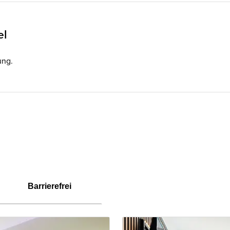
el
ung.
Barrierefrei