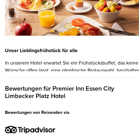
Unser Lieblingsfrühstück für alle
In unserem Hotel erwartet Sie ein Frühstücksbuffet, das keine
Wünsche offen lässt: eine ofenfrische Brotauswahl, herzhafter
Aufschnitt und Käse, Müslis und Joghurt, frische Eier, gekocht
oder als Rührei, heiße Würstchen und Frühstücksspeck,
Bewertungen für
Premier Inn
Essen City
knackiges Obst, vegane Alternativen und natürlich
Limbecker Platz Hotel
Heißgetränke oder Fruchtsaft nach Wahl. Unsere Küche setzt
auf lokale Erzeuger, Frische und Qualität. Und nicht vergesse
Bewertungen von Reisenden via
Bis zu zwei Kinder unter 16 Jahren frühstücken gratis mit, we
ein Erwachsener ein Premier Inn Frühstück bucht.