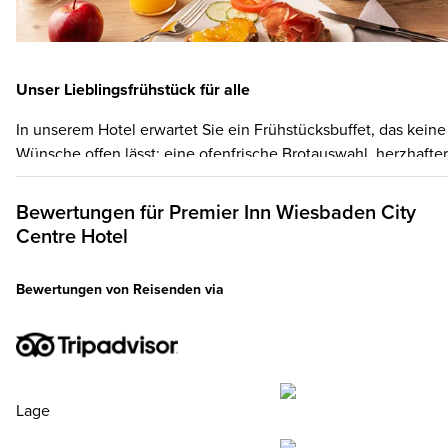
Unser Lieblingsfrühstück für alle
In unserem Hotel erwartet Sie ein Frühstücksbuffet, das keine
Wünsche offen lässt: eine ofenfrische Brotauswahl, herzhafter
Aufschnitt und Käse, Müslis und Joghurt, frische Eier, gekocht
oder als Rührei, heiße Würstchen und Frühstücksspeck,
Bewertungen für
Premier Inn
Wiesbaden City
knackiges Obst, vegane Alternativen und natürlich
Centre Hotel
Heißgetränke oder Fruchtsaft nach Wahl. Unsere Küche setzt
auf lokale Erzeuger, Frische und Qualität. Und nicht vergesse
Bewertungen von Reisenden via
Bis zu zwei Kinder unter 16 Jahren frühstücken gratis mit, we
ein Erwachsener ein Premier Inn Frühstück bucht.
Lage